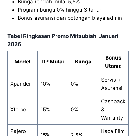
Bunga rendah mulai 5,5%
Program bunga 0% hingga 3 tahun
Bonus asuransi dan potongan biaya admin
Tabel Ringkasan Promo Mitsubishi Januari
2026
Bonus
Model
DP Mulai
Bunga
Utama
Servis +
Xpander
10%
0%
Asuransi
Cashback
Xforce
15%
0%
&
Warranty
Pajero
Kaca Film
15%
2,5%